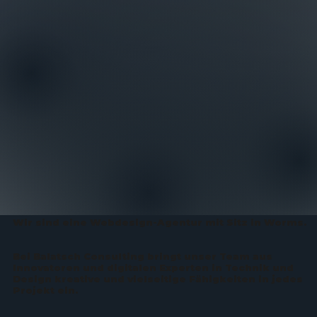
Wir sind eine Webdesign-Agentur mit Sitz in Worms.
Bei Balatsch Consulting bringt unser Team aus
Innovatoren und digitalen Experten in Technik und
Design kreative und vielseitige Fähigkeiten in jedes
Projekt ein.