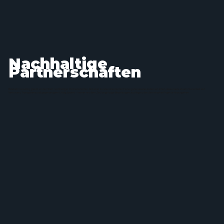
Nachhaltige
Partnerschaften
Balatsch Consulting glaubt an den Wert nachhaltiger Partnerschaften. Mit einer kundenorientierten Herangehensweise stellen wir sicher, dass unsere Zusammenarbeit auf
Vertrauen, Transparenz und gegenseitigem Erfolg basiert – immer mit dem Ziel, langfristige Beziehungen zu pflegen, die über einzelne Projekte hinausgehen.