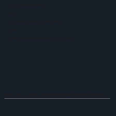
Jahre Branchenerfahrung
50+
Umgesetzte Websites und Projekte
93%
Kundenzufriedenheit durch unsere Lösungen.
Was uns zu einer Top-Webdesign-Agentur macht