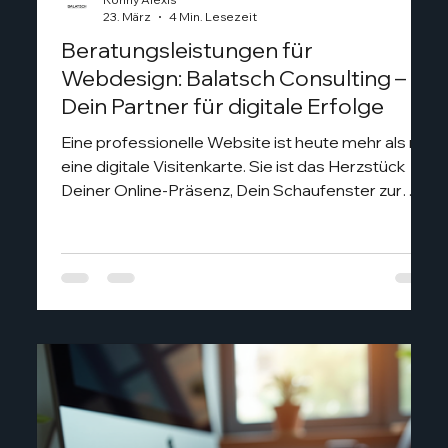
23. März
4 Min. Lesezeit
Beratungsleistungen für
Webdesign: Balatsch Consulting –
Dein Partner für digitale Erfolge
Eine professionelle Website ist heute mehr als nur
eine digitale Visitenkarte. Sie ist das Herzstück
Deiner Online-Präsenz, Dein Schaufenster zur
Welt und oft der erste Kontaktpunkt für
potenzielle Kunden. Doch wie gelingt es, eine
Website zu gestalten, die nicht nur gut aussieht,
sondern auch funktioniert? Hier kommt Balatsch
Consulting ins Spiel – eine Webdesign-Agentur
aus Worms, die Unternehmen mit
maßgeschneiderten, modernen und funktionalen
Lösungen unterstützt. Stell