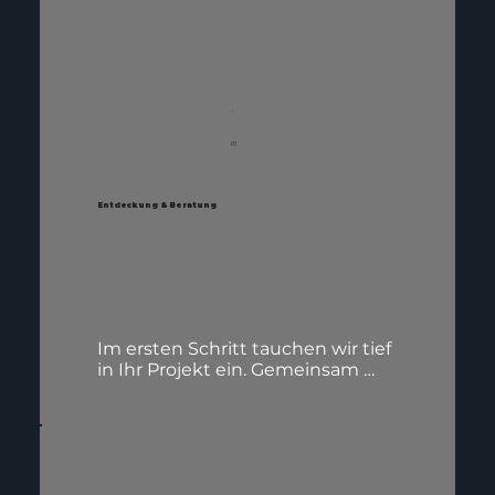
01
Entdeckung & Beratung
Im ersten Schritt tauchen wir tief 
in Ihr Projekt ein. Gemeinsam 
erarbeiten wir Ihre Ziele, 
Anforderungen und 
Vorstellungen. Unser Team 
nimmt sich Zeit, um Ihre 
Branche, Zielgruppe und 