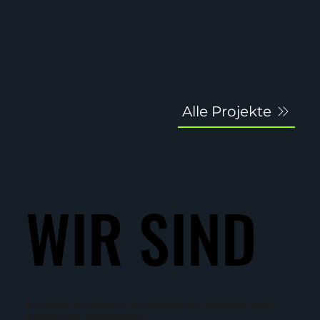
Alle Projekte
WIR SIND
WIR SIND
kreative Designer, strategische Denker und
erfahrene Entwickler.