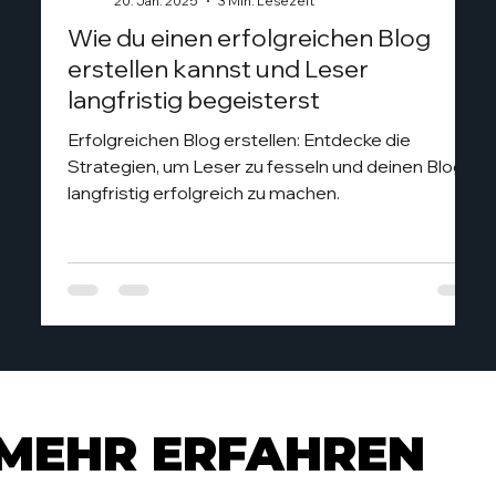
20. Jan. 2025
3 Min. Lesezeit
Wie du einen erfolgreichen Blog
erstellen kannst und Leser
langfristig begeisterst
Erfolgreichen Blog erstellen: Entdecke die
Strategien, um Leser zu fesseln und deinen Blog
langfristig erfolgreich zu machen.
MEHR ERFAHREN
MEHR ERFAHREN