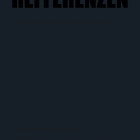
Tauchen Sie ein in die Erfolgsgeschichten unserer Webdesign-Agentur. Unsere Kunden erzählen begeistert von ihren Erfahrungen
und zeigen, wie unsere innovativen Webdesign-Lösungen ihre Online-Präsenz grundlegend verändert haben.
B2B Gebäudereinigung Cleansmann Website
“Das Team von Balatsch Consulting ist schnell erreichbar, innovativ und lösungsorientiert. Die Zusammenarbeit macht täglich Spaß und ihre Expertise ist in
der Branche unübertroffen.”