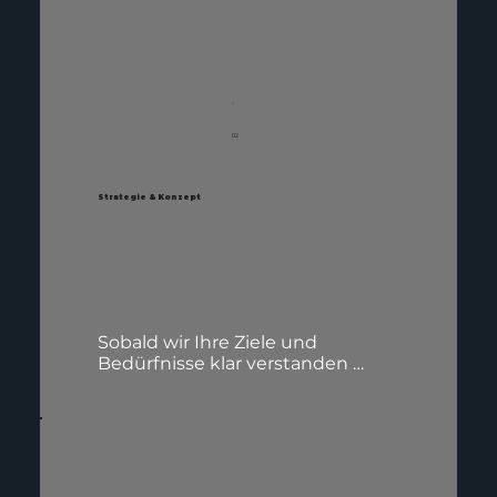
Wettbewerb zu analysieren. Das 
Briefing ist die Basis für eine 
erfolgreiche Zusammenarbeit, bei 
der Ihre Vision klar formuliert und 
präzise auf den Punkt gebracht 
wird. Jede Entscheidung in der 
folgenden Phase stützt sich auf 
02
die Erkenntnisse, die wir in dieser 
Phase gewonnen haben.
Strategie & Konzept
Sobald wir Ihre Ziele und 
Bedürfnisse klar verstanden 
haben, entwickeln wir eine 
maßgeschneiderte Strategie. 
Dabei berücksichtigen wir 
kreative, technische und 
marktbezogene Aspekte, um ein 
fundiertes Konzept zu erstellen. 