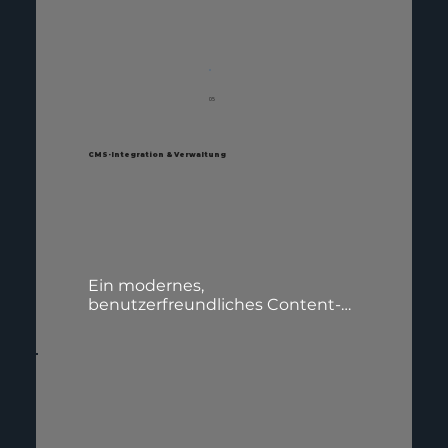
Geräte – von Smartphones bis hin 
zu Desktop-Computern – optimal 
gestaltet ist. Unser Ziel ist es, ein 
nahtloses und ansprechendes 
Erlebnis zu bieten, egal wie oder 
05
wo Ihre Kunden auf Ihre Website 
zugreifen.
CMS-Integration & Verwaltung
Ein modernes, 
benutzerfreundliches Content-
Management-System (CMS) ist 
entscheidend für die Flexibilität 
und Aktualität Ihrer Website. Wir 
integrieren ein einfach zu 
bedienendes CMS, das Ihnen 
ermöglicht, Inhalte jederzeit 
ohne technische Vorkenntnisse 