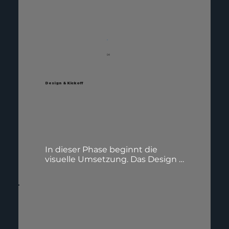
achten wir darauf, dass Ihre 
Botschaft nicht nur informativ, 
sondern auch ansprechend ist. 
Der Textfluss wird so gestaltet, 
dass Besucher intuitiv durch die 
Inhalte geführt werden, um das 
04
Nutzererlebnis zu verbessern und 
Conversions zu fördern.
Design & Kickoff
In dieser Phase beginnt die 
visuelle Umsetzung. Das Design 
wird auf Grundlage der 
entwickelten Strategie erstellt 
und auf alle Seiten konsistent 
angewendet. Ein besonderer 
Fokus liegt dabei auf der User 
Experience (UX). Wir stellen 
sicher, dass Ihre Website für alle 