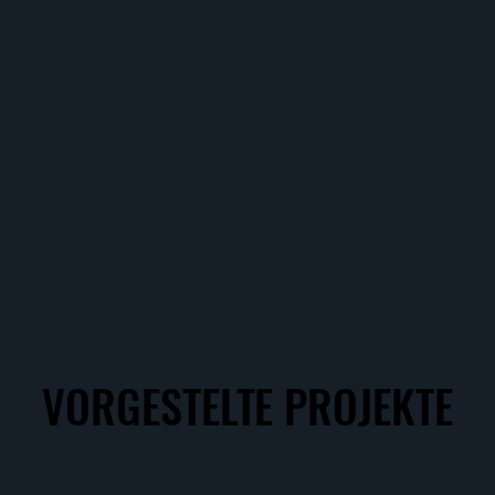
VORGESTELTE PROJEKTE
VORGESTELTE PROJEKTE
SneakerEmpire