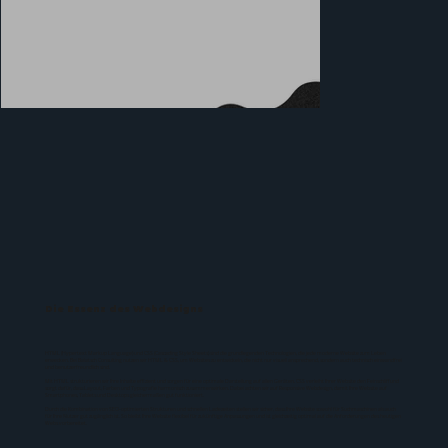
Die Essenz des Webdesigns
HTML (Hypertext Markup Language) und CSS (Cascading Style Sheets) sind die grundlegenden Technologien, die jede moderne Website zum Leben
erwecken. Bei Balatsch Consulting nutzen wir HTML & CSS, um Websites zu entwickeln, die nicht nur visuell ansprechend, sondern auch technisch einwandfrei
und benutzerfreundlich sind.
Mit HTML strukturieren wir Ihre Inhalte effizient und sorgen für eine optimale Darstellung auf allen Geräten. CSS verleiht Ihrer Website den Feinschliff und
sorgt dafür, dass Layout, Farben und Typografie harmonisch zusammenwirken. Dabei achten wir auf Responsive Webdesign, damit Ihre Website auf
Smartphones, Tablets und Desktops gleichermaßen gut funktioniert.
Durch die Kombination von SEO-optimierten Strukturen und schnellen Ladezeiten stellen wir sicher, dass Ihre Website sowohl für Suchmaschinen als auch
für Ihre Nutzer gut zugänglich ist. So bleibt Ihre Website flexibel für zukünftige Anpassungen und ist gleichzeitig optimal auf die Anforderungen des heutigen
Webs vorbereitet.