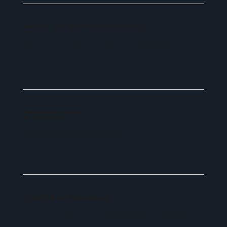
Sauberer Code für optimale Performance
Unser Fokus liegt auf sauberem und strukturiertem HTML und CSS. Damit sorgen wir nicht nur für schnelle Ladezeiten, sondern auch dafür, dass Ihre
Website von Suchmaschinen besser indexiert wird. Eine gut optimierte Website ist der Schlüssel zu besserem Ranking und einer verbesserten
Nutzererfahrung.
Responsives Design
für alle Geräte
Mit CSS gestalten wir Layouts, die sich dynamisch an jede Bildschirmgröße anpassen. Egal ob Desktop, Tablet oder Smartphone – wir sorgen dafür, dass Ihre
Website auf allen Geräten eine optimale Darstellung und Benutzerfreundlichkeit bietet.
Flexibilität und Skalierbarkeit
Dank der Trennung von Struktur (HTML) und Design (CSS) können wir Anpassungen schnell und effizient vornehmen. So bleibt Ihre Website nicht nur
zukunftssicher, sondern kann auch problemlos an neue Anforderungen angepasst werden, ohne den gesamten Code umschreiben zu müssen.