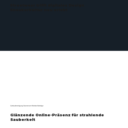
Streetwear trifft digitales Design
Sneakerkultur neu erlebt
Gebäudereinigung Cleansmann Website Redesign
Glänzende Online-Präsenz für strahlende
Sauberkeit