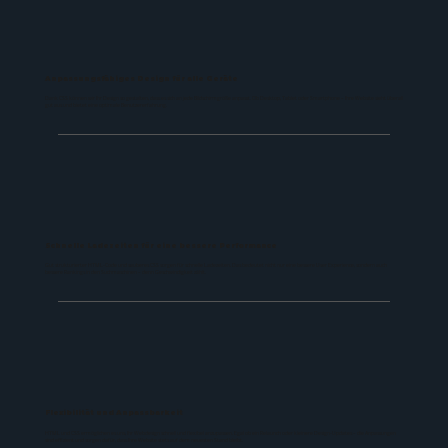
Anpassungsfähiges Design für alle Geräte
Dank CSS können wir Ihr Design so gestalten, dass es sich an jede Bildschirmgröße anpasst. Ob Desktop, Tablet oder Smartphone – Ihre Website sieht überall
gut aus und bietet eine optimale Benutzererfahrung.
Schnelle Ladezeiten für eine bessere Performance
Gut strukturierter HTML-Code und sauberes CSS sorgen für schnelle Ladezeiten. Das bedeutet nicht nur eine bessere User Experience, sondern auch
bessere Rankings in den Suchmaschinen – denn Geschwindigkeit zählt.
Flexibilität und Anpassbarkeit
HTML und CSS ermöglichen es uns, Ihr Webdesign schnell und flexibel anzupassen. Egal ob ein Relaunch oder kleinere Design-Updates – die Anpassungen
sind effizient und sorgen dafür, dass Ihre Website stets auf dem neuesten Stand bleibt.