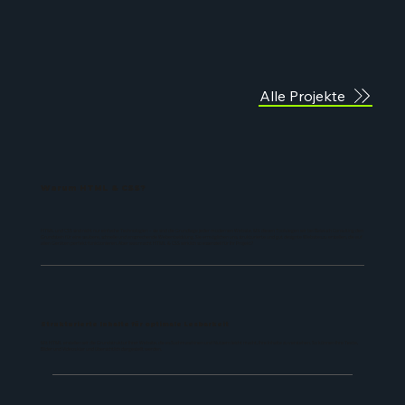
Alle Projekte
Warum HTML & CSS?
HTML und CSS sind nicht nur einfache Technologien – sie sind die Grundlage jeder modernen Website. Mit diesen Tools legen wir bei Balatsch Consulting den
Grundstein für eine saubere, schnelle und ansprechende Webentwicklung. Sie ermöglichen uns, strukturierte und gut designte Websites zu erstellen, die auf
allen Geräten perfekt funktionieren. Aber was macht HTML & CSS wirklich so essenziell für Ihr Projekt?
Strukturierte Inhalte für optimale Lesbarkeit
Mit HTML erstellen wir die Grundstruktur Ihrer Website, die es Suchmaschinen und Nutzern leicht macht, Ihre Inhalte zu verstehen. So können Ihre Texte,
Bilder und Videos klar und übersichtlich dargestellt werden.