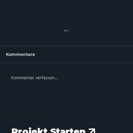
Kommentare
Kommentar verfassen...
Webdesign Experten Worms:
Webentwicklung in Worms – Ihre
digitale Lösung
Ready to grow?
Projekt Starten