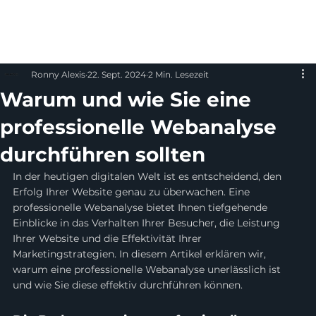
Ronny Alexis
22. Sept. 2024
2 Min. Lesezeit
Warum und wie Sie eine
professionelle Webanalyse
durchführen sollten
In der heutigen digitalen Welt ist es entscheidend, den 
Erfolg Ihrer Website genau zu überwachen. Eine 
professionelle Webanalyse bietet Ihnen tiefgehende 
Einblicke in das Verhalten Ihrer Besucher, die Leistung 
Ihrer Website und die Effektivität Ihrer 
Marketingstrategien. In diesem Artikel erklären wir, 
warum eine professionelle Webanalyse unerlässlich ist 
und wie Sie diese effektiv durchführen können.