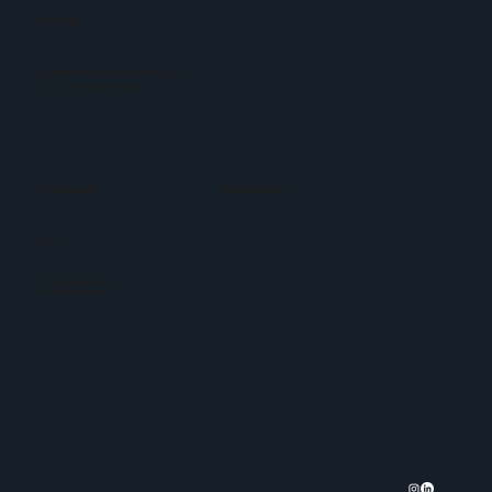
Kontakt
info@balatschconsulting.de
Tel: 0176 / 301 131 09
Impressum
Datenschutz
Sitz
Schulstraße 15,
67550 Worms